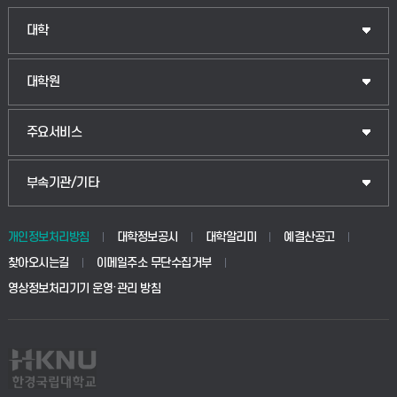
인문융합공공인재학부
대학
법경영학부
일반대학원
대학원
웰니스산업융합학부
산업대학원
입학안내
주요서비스
식물자원조경학부
공공정책대학원
웹메일
중앙도서관
부속기관/기타
동물생명융합학부
경영대학원
학사시스템(학부)
학생생활관(안성)
개인정보처리방침
대학정보공시
대학알리미
예결산공고
생명공학부
찾아오시는길
이메일주소 무단수집거부
교육대학원
학사시스템(전문학사 및 전공심화)
학생생활관(평택)
영상정보처리기기 운영·관리 방침
건설환경공학부
사이버캠퍼스(학부)
발전기금
사회안전시스템공학부
사이버캠퍼스(전문학사 및 전공심화)
산학협력단