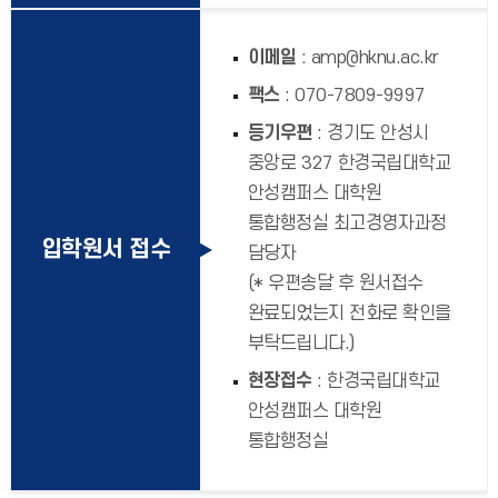
이메일
: amp@hknu.ac.kr
팩스
: 070-7809-9997
등기우편
: 경기도 안성시
중앙로 327 한경국립대학교
안성캠퍼스 대학원
통합행정실 최고경영자과정
입학원서 접수
담당자
(* 우편송달 후 원서접수
완료되었는지 전화로 확인을
부탁드립니다.)
현장접수
: 한경국립대학교
안성캠퍼스 대학원
통합행정실