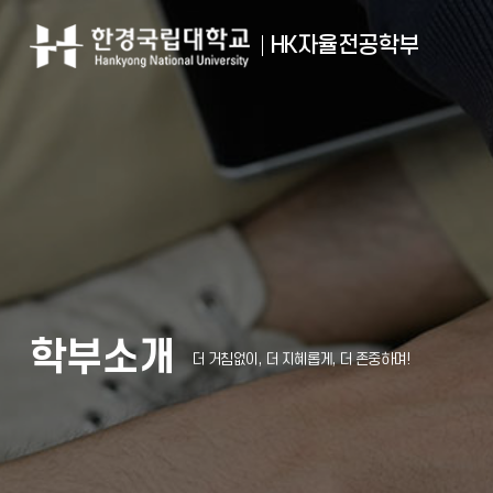
HK자율전공학부
학부소개