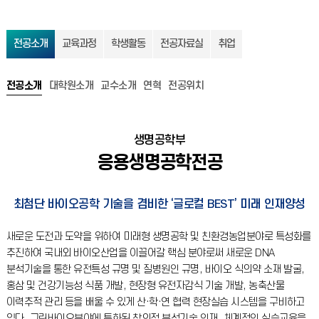
전공소개
교육과정
학생활동
전공자료실
취업
전공소개
대학원소개
교수소개
연혁
전공위치
생명공학부
응용생명공학전공
최첨단 바이오공학 기술을 겸비한 ‘글로컬 BEST’ 미래 인재양성
새로운 도전과 도약을 위하여 미래형 생명공학 및 친환경농업분야로 특성화를
추진하여 국내외 바이오산업을 이끌어갈 핵심 분야로써 새로운 DNA
분석기술을 통한 유전특성 규명 및 질병원인 규명, 바이오 식의약 소재 발굴,
홍삼 및 건강기능성 식품 개발, 현장형 유전자감식 기술 개발, 농축산물
이력추적 관리 등을 배울 수 있게 산·학·연 협력 현장실습 시스템을 구비하고
있다.
그린바이오분야에 특화된 창의적 분석기술 인재, 체계적인 실습교육을