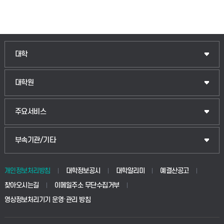
인문융합공공인재학부
대학
법경영학부
일반대학원
대학원
웰니스산업융합학부
산업대학원
입학안내
주요서비스
식물자원조경학부
공공정책대학원
웹메일
중앙도서관
부속기관/기타
동물생명융합학부
경영대학원
학사시스템(학부)
학생생활관(안성)
개인정보처리방침
대학정보공시
대학알리미
예결산공고
생명공학부
찾아오시는길
이메일주소 무단수집거부
교육대학원
학사시스템(전문학사 및 전공심화)
학생생활관(평택)
영상정보처리기기 운영·관리 방침
건설환경공학부
사이버캠퍼스(학부)
발전기금