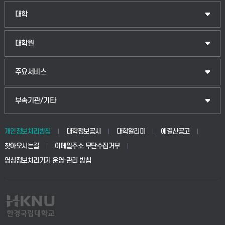
인문융합공공인재학부
대학
법경영학부
일반대학원
대학원
웰니스산업융합학부
산업대학원
입학안내
주요서비스
식물자원조경학부
공공정책대학원
웹메일
중앙도서관
부속기관/기타
동물생명융합학부
경영대학원
학사시스템(학부)
학생생활관(안성)
개인정보처리방침
대학정보공시
대학알리미
예결산공고
생명공학부
찾아오시는길
이메일주소 무단수집거부
교육대학원
학사시스템(전문학사 및 전공심화)
학생생활관(평택)
영상정보처리기기 운영·관리 방침
건설환경공학부
사이버캠퍼스(학부)
발전기금
사회안전시스템공학부
사이버캠퍼스(전문학사 및 전공심화)
산학협력단
식품생명화학공학부