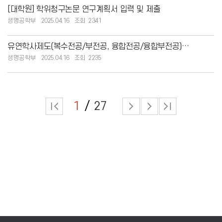
[대학원] 학위청구논문 연구계획서 입력 및 제출
생명공학부
2025.04.16
2341
유연학사제도(복수전공/부전공, 융합전공/융합부전공) 유의사항 및 학점 이수표 안내
생명공학부
2025.04.16
2235
1
27