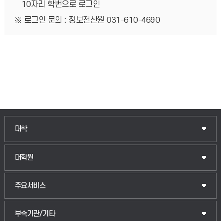
10자리 학번으로 로그인
로그인 문의 : 정보전산원 031-610-4690
인문융합공공인재학부
대학
법경영학부
일반대학원
대학원
웰니스산업융합학부
산업대학원
입학안내
주요서비스
식물자원조경학부
공공정책대학원
웹메일
중앙도서관
부속기관/기타