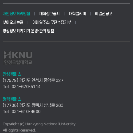
동물생명융합학부
경영대학원
학사시스템(학부)
학생생활관(안성)
개인정보처리방침
대학정보공시
대학알리미
예결산공고
생명공학부
찾아오시는길
이메일주소 무단수집거부
교육대학원
학사시스템(전문학사 및 전공심화)
학생생활관(평택)
영상정보처리기기 운영·관리 방침
건설환경공학부
사이버캠퍼스(학부)
발전기금
사회안전시스템공학부
사이버캠퍼스(전문학사 및 전공심화)
산학협력단
식품생명화학공학부
시설바로처리서비스
취업지원센터
안성캠퍼스
(17579) 경기도 안성시 중앙로 327
컴퓨터응용수학부
연구실안전관리시스템
Tel : 031-670-5114
창업지원센터
ICT로봇기계공학부
평택캠퍼스
산학연구관리시스템
현장실습지원센터
(17738) 경기도 평택시 삼남로 283
Tel : 031-610-4600
전자전기공학부
찾아오시는길(안성)
평생교육원
Copyright (c) Hankyong National University.
디자인건축융합학부
All Rights Reserved.
찾아오시는길(평택)