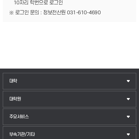
10자리 학번으로 로그인
로그인 문의 : 정보전산원 031-610-4690
인문융합공공인재학부
대학
법경영학부
일반대학원
대학원
웰니스산업융합학부
산업대학원
입학안내
주요서비스
식물자원조경학부
공공정책대학원
웹메일
중앙도서관
부속기관/기타