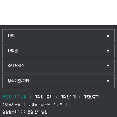
인문융합공공인재학부
대학
법경영학부
일반대학원
대학원
웰니스산업융합학부
산업대학원
입학안내
주요서비스
식물자원조경학부
공공정책대학원
웹메일
중앙도서관
부속기관/기타
동물생명융합학부
경영대학원
학사시스템(학부)
학생생활관(안성)
개인정보처리방침
대학정보공시
대학알리미
예결산공고
생명공학부
찾아오시는길
이메일주소 무단수집거부
교육대학원
학사시스템(전문학사 및 전공심화)
학생생활관(평택)
영상정보처리기기 운영·관리 방침