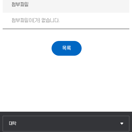
첨부파일
첨부파일이(가) 없습니다.
인문융합공공인재학부
대학