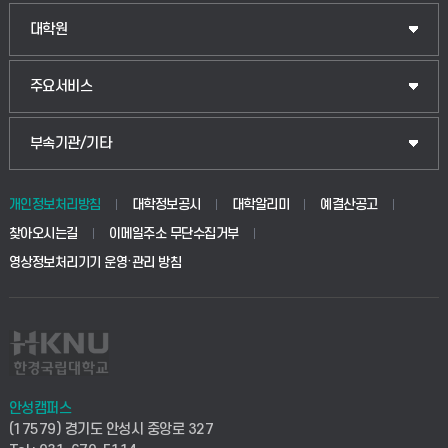
법경영학부
일반대학원
대학원
웰니스산업융합학부
산업대학원
입학안내
주요서비스
식물자원조경학부
공공정책대학원
웹메일
중앙도서관
부속기관/기타
동물생명융합학부
경영대학원
학사시스템(학부)
학생생활관(안성)
개인정보처리방침
대학정보공시
대학알리미
예결산공고
생명공학부
찾아오시는길
이메일주소 무단수집거부
교육대학원
학사시스템(전문학사 및 전공심화)
학생생활관(평택)
영상정보처리기기 운영·관리 방침
건설환경공학부
사이버캠퍼스(학부)
발전기금
사회안전시스템공학부
사이버캠퍼스(전문학사 및 전공심화)
산학협력단
식품생명화학공학부
시설바로처리서비스
취업지원센터
안성캠퍼스
(17579) 경기도 안성시 중앙로 327
컴퓨터응용수학부