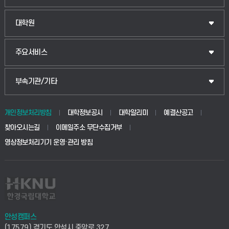
법경영학부
일반대학원
대학원
웰니스산업융합학부
산업대학원
입학안내
주요서비스
식물자원조경학부
공공정책대학원
웹메일
중앙도서관
부속기관/기타
동물생명융합학부
경영대학원
학사시스템(학부)
학생생활관(안성)
개인정보처리방침
대학정보공시
대학알리미
예결산공고
생명공학부
찾아오시는길
이메일주소 무단수집거부
교육대학원
학사시스템(전문학사 및 전공심화)
학생생활관(평택)
영상정보처리기기 운영·관리 방침
건설환경공학부
사이버캠퍼스(학부)
발전기금
사회안전시스템공학부
사이버캠퍼스(전문학사 및 전공심화)
산학협력단
식품생명화학공학부
시설바로처리서비스
취업지원센터
안성캠퍼스
(17579) 경기도 안성시 중앙로 327