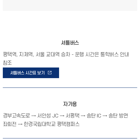
셔틀버스
평택역, 지제역, 서울 교대역 승차 - 운행 시간은 통학버스 안내
참조
셔틀버스 시간표 보기
자가용
경부고속도로 → 서안성 JC → 서평택 → 송탄 IC → 송탄 방면
좌회전 → 한경국립대학교 평택캠퍼스