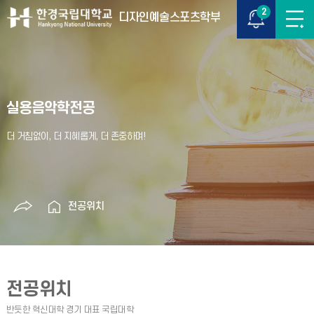
2
디자인예술스포츠학부
실용음악학전공
전공위치
전공위치