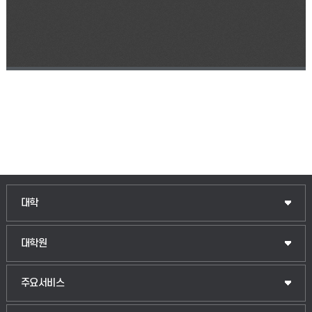
인문융합공공인재학부
대학
법경영학부
일반대학원
대학원
웰니스산업융합학부
산업대학원
입학안내
주요서비스
식물자원조경학부