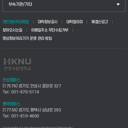
공공정책대학원
웹메일
중앙도서관
부속기관/기타
동물생명융합학부
경영대학원
학사시스템(학부)
학생생활관(안성)
개인정보처리방침
대학정보공시
대학알리미
예결산공고
생명공학부
찾아오시는길
이메일주소 무단수집거부
교육대학원
학사시스템(전문학사 및 전공심화)
학생생활관(평택)
영상정보처리기기 운영·관리 방침
건설환경공학부
사이버캠퍼스(학부)
발전기금
사회안전시스템공학부
사이버캠퍼스(전문학사 및 전공심화)
산학협력단
식품생명화학공학부
시설바로처리서비스
취업지원센터
안성캠퍼스
(17579) 경기도 안성시 중앙로 327
컴퓨터응용수학부
연구실안전관리시스템
Tel : 031-670-5114
창업지원센터
ICT로봇기계공학부
평택캠퍼스
산학연구관리시스템
현장실습지원센터
(17738) 경기도 평택시 삼남로 283
Tel : 031-610-4600
전자전기공학부
찾아오시는길(안성)
평생교육원
Copyright (c) Hankyong National University.