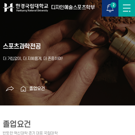
2
디자인예술스포츠학부
스포츠과학전공
졸업요건
졸업요건