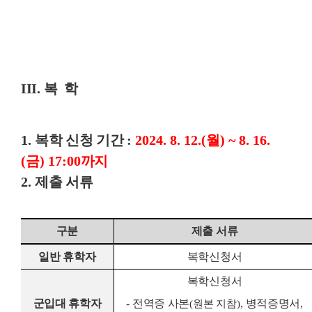
III. 복 학
1.
복학 신청 기간
:
2024. 8. 12.(
월
) ~ 8. 16.
(
금
) 17:00
까지
2.
제출 서류
구분
제출 서류
일반 휴학자
복학신청서
복학신청서
군입대 휴학자
-
전역증 사본
,
병적증명서
,
(
원본 지참
)