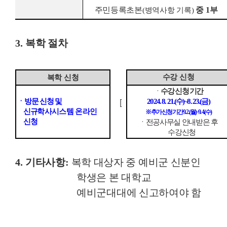
주민등록초본
중
1
부
(
병역사항 기록
)
3.
복학 절차
수강 신청
복학 신청
ㆍ
수강 신청 기간
ㆍ
방문 신청 및
2024. 8. 21.(
수
)~8. 23.(
금
)
신규
학사시스템 온라인
※
추가 신청기간
9. 2.(
월
)~9. 4.(
수
)
신청
ㆍ
전공사무실 안내받은 후
수강신청
4.
기타사항
:
복학 대상자 중 예비군 신분인
학생은 본 대학교
예비군대대에 신고하여야 함