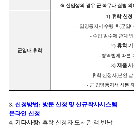
※
신입생의 경우 군 복무나 질병 외
1)
휴학 신청
-
입영통지서 수령 후
(
군입대
-
수업 일수에 관계 없
2)
휴학 기
군입대 휴학
-
병역법에 따른
3)
제출 서
-
휴학 신청서
(
본인 날
-
군 입영통지서 사본 
3.
신청방법
:
방문 신청 및 신규학사시스템
온라인 신청
4.
기타사항
:
휴학 신청자 도서관 책 반납