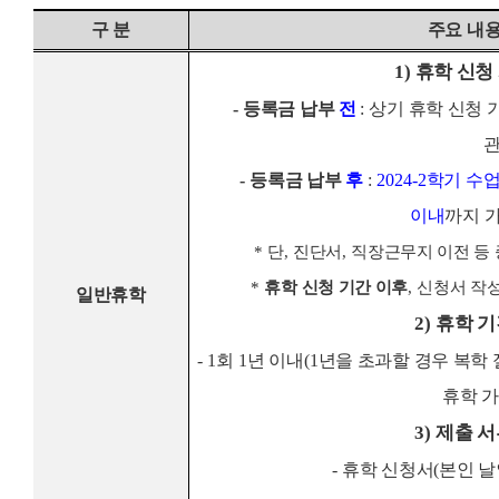
구 분
주요 내
1)
휴학 신청
-
등록금 납부
전
:
상기
휴학 신청 
관
-
등록금 납부
후
:
2024-2
학기 수
이내
까지 
*
단
,
진단서
,
직장근무지 이전 등 
*
휴학 신청 기간 이후
,
신청서 작성
일반휴학
2)
휴학 기
- 1
회
1
년 이내
(1
년을 초과할 경우 복학
휴학 
3)
제출 서
-
휴학 신청서
(
본인 날