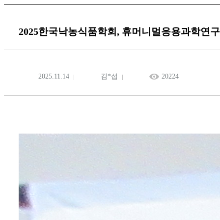
2025한국낙농식품학회, 휴머니멀응용과학연구
2025.11.14
김*섭
20224