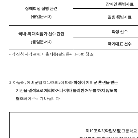
장애인 증빙자료
장애학생 질병 관련
(
붙임문서 3
)
질병 증빙자료
학생 선수
국내
·
외 대회참가 선수 관련
(
붙임문서 4
)
국가대표 선수
-
각 신청 자격 관련 제출서류
(
붙임문서
1~6
번 참조
)
3.
아울러
,
예비군법 제
10
조의
2
에 따라
학생이 예비군 훈련을 받는
기간을 결석으로 처리하거나 여타 불리한 처우를 하지 않도록
협조
하여 주시기 바랍니다
.
제
10
조의
2(
학업보장
)
고등학교 