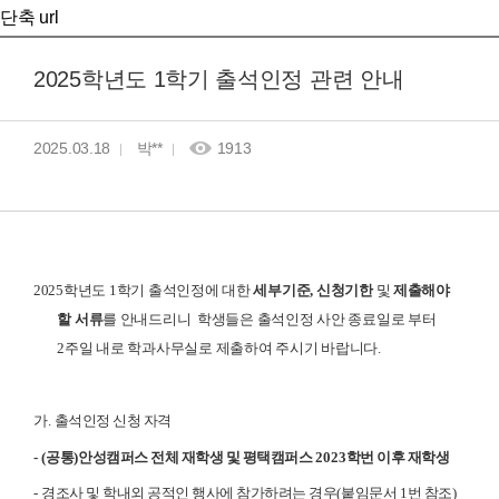
단축 url
2025학년도 1학기 출석인정 관련 안내
2025.03.18
박**
1913
2025
학년도 1
학기 출석인정에 대한
세부기준
,
신청기한
및
제출해야
할 서류
를 안내드리니 학생들은 출석인정 사안 종료일로 부터
2주일 내로 학과사무실로 제출하여 주시기 바랍니다.
가
.
출석인정 신청 자격
- (
공통
)
안성캠퍼스 전체 재학생 및 평택캠퍼스
2023
학번 이후 재학생
-
경조사 및 학내외 공적인 행사에 참가하려는 경우
(
붙임문서
1
번 참조
)