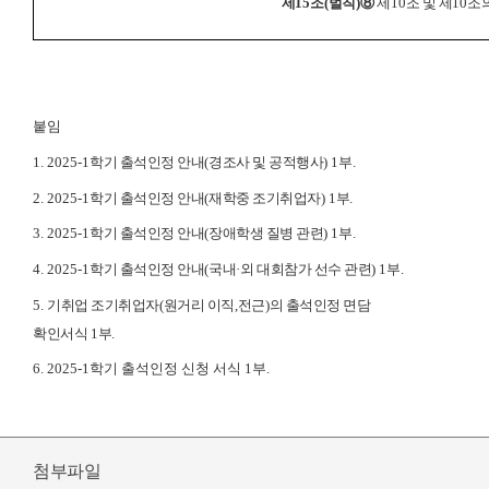
제
15
조
(
벌칙
)
⑧
제
10
조 및 제
10
조
붙임
1. 2025-1
학기 출석인정 안내
(
경조사 및 공적행사
) 1
부
.
2. 2025-1
학기 출석인정 안내
(
재학중 조기취업자
) 1
부
.
3. 2025-1
학기 출석인정 안내
(
장애학생 질병 관련
) 1
부
.
4. 2025-1
학기 출석인정 안내
(
국내
·
외 대회참가 선수 관련
) 1
부
.
5.
기취업 조기취업자
(
원거리 이직
,
전근
)
의 출석인정 면담
확인서식
1
부
.
6. 2025-1학기 출석인정 신청 서식 1부.
첨부파일