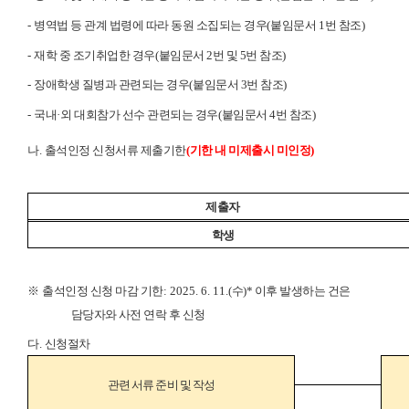
-
병역법 등 관계 법령에 따라 동원 소집되는 경우
(
붙임문서
1
번 참조
)
-
재학 중 조기취업한 경우
(
붙임문서
2
번 및
5
번 참조
)
-
장애학생 질병과 관련되는 경우
(
붙임문서
3
번 참조
)
-
국내
·
외 대회참가 선수 관련되는 경우
(
붙임문서
4
번 참조
)
나
.
출석인정 신청서류 제출기한
(
기한 내 미제출시 미인정
)
제출자
학생
※
출석인정 신청 마감 기한
: 2025. 6. 11.(
수
)
*
이후 발생하는 건은
담당자와 사전 연락 후 신청
다
.
신청절차
관련 서류 준비 및 작성