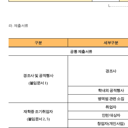
└╌╌╌╌
라
.
제출서류
구분
세부구분
공통 제출서류
경조사
경조사 및 공적행사
(
붙임문서
1)
학내외 공적행사
병역법 관련 소집
취업자
재학중 조기취업자
인턴 대상자
(
붙임문서 2
, 5)
창업자
(
개인사업
)