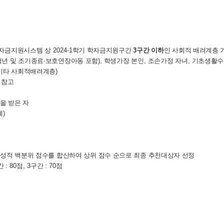
자금지원시스템 상
2024-
1
학기 학자금지원구간
3
구간 이하
인 사회적 배려계층 
년 및 조기종료·보호연장아동 포함)
,
학생가장 본인
,
조손가정 자녀
,
기초생활수
기타 사회적배려계층
)
 참고
을 받은 자
혜)
성적 백분위 점수를 합산하여 상위 점수 순으로 최종 추천대상자 선정
간
: 80
점
, 3
구간
: 70
점