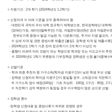
○ 지원기간 : 2
개 학기
(2024
학년도
1,2
학기
)
○ 신청자격 ※
아래 기준을 모두 충족하여야 함
-
대한민국 국적의 우리 대학 정규학기 재학생으로
,
한국장학재단 대학학
(
장애인가정
,
새터민
(
탈북주민
)
가정
,
자립준비청년(5년 경과 자립준비청
한부모가족 증명서 발급 가능한 자
,
다문화가정
,
주거비 지원 필요자
,
※ 상세 자격 및 관련 증빙서류 제출은 [붙임1. 장학생 자격 및 제출서류]
- 2024학
년도
1
학기 기준 잔여 정규학기가
2
개 학기 이상인 자
-
품행이 바르며 타의 모범이 되는 학생으로 학과장 또는 지도교수의 추천
※
2024
학년도
1
학기 푸른등대 기부장학금 장학생은 신청 불가(중복수
○
선발기준
-
학과 최종 추천자 중 가구소득
(
학자금 지원구간
)
이 낮은 학생 우선 선발
-
장학생 신청자의 학자금 지원구간이 동일할 경우
,
소득점수와 직전학기 
※
가구소득 점수 배정
(100
점
) :
기초·차상위
: 100
점
,
1
구간
: 90
점
, 2
구
※
직전학기 성적 백분위가 동점일 경우 이수학점이 많은 순으로 선발
○
장학금 환수
-
장학생 신청내용 및 증빙서류가 허위로 판명된 경우
※
장학생 자격상실 및 기 지급된 장학금 전액 환수