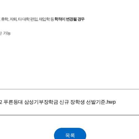
 휴학
,
자퇴
,
타 대학 편입
,
재입학 등
학적이 변경될 경우
단 가능
교 푸른등대 삼성기부장학금 신규 장학생 선발기준.hwp