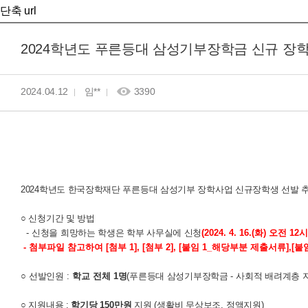
단축 url
2024학년도 푸른등대 삼성기부장학금 신규 장
2024.04.12
임**
3390
2024학년도 한국장학재단 푸른등대 삼성기부 장학사업 신규장학생 선발 
○ 신청기간 및 방법
-
신청을 희망하는 학생은 학부 사무실에 신청
(2024. 4. 16.(화
) 오전 12
- 첨부파일 참고하여 [첨부 1], [첨부 2], [붙임 1_해당부분 제출서류],[
○
선발인원
:
학교 전체 1
명
(
푸른등대 삼성기부장학금
-
사회적 배려계층 
○ 지원내용 :
학기당
150
만원
지원
(
생활비 무상보조
,
정액지원
)