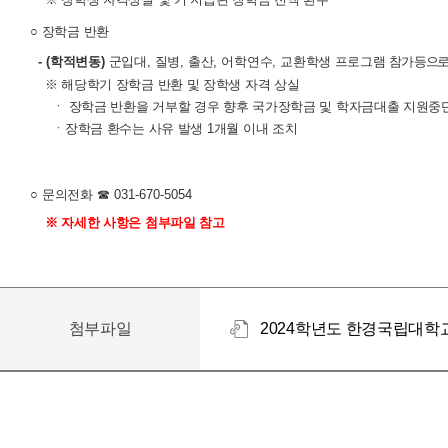
○
장학금 반환
-
(
학적변동
)
군입대
,
질병
,
출산
,
어학연수
,
교환학생 프로그램
참가 등으로
※
해당학기 장학금 반환 및 장학생 자격 상실
ㆍ
장학금 반환을 거부할 경우 향후 국가장학금 및 학자금대출 지원중
ㆍ
장학금 환수는 사유 발생
1
개월 이내 조치
○
문의전화
☎
031-670-5054
※
자세한 사항은 첨부파일 참고
첨부파일
2024학년도 한경국립대학