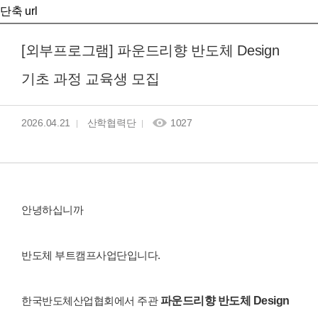
단축 url
[외부프로그램] 파운드리향 반도체 Design
기초 과정 교육생 모집
2026.04.21
산학협력단
1027
안녕하십니까
반도체 부트캠프사업단입니다.
파운드리향 반도체 Design
한국반도체산업협회에서
주관