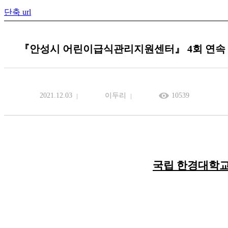
단축 url
『안성시 어린이급식관리지원센터』 4회 연속 
2021.12.03
이두리
10539
국립 한경대학교