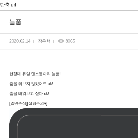
단축 url
늘품
2020.02.14
장우혁
8065
한경대 유일 댄스동아리 늘품!
춤을 춰보지 않았어도 ok!
춤을 배워보고 싶다 ok!
[일년순삭][설렘주의♥]