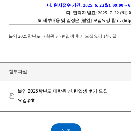
나
.
원서접수 기간
: 2025. 6. 2.(
월
), 09:00 ~ 6.
다
.
합격자 발표
: 2025. 7. 22.(
화
)
※
세부내용 및 일정은
[
붙임
]
모집요강 참고
. (htt
붙임
2025
학년도 대학원 신
·
편입생 후기 모집요강
1
부
.
끝
.
첨부파일
붙임 2025학년도 대학원 신.편입생 후기 모집
요강.pdf