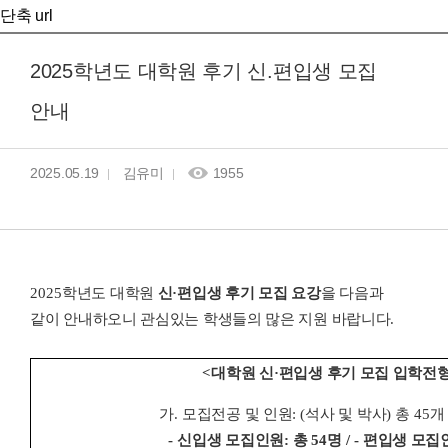
단축 url
2025학년도 대학원 후기 신.편입생 모집
안내
2025.05.19
김유미
1955
2025
학년도 대학원
신
·
편입생 후기 모집 요강
을 다음과
같이 안내하오니
관심있는 학생들의 많은 지원 바랍니다.
<
대학원 신
·
편입생 후기 모집 입학전
가
.
모집전공 및 인원
: (
석사 및 박사
)
총
45
개
-
신입생 모집인원
:
총
54
명
/ -
편입생 모집