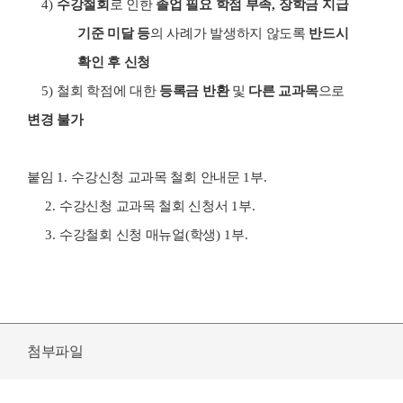
4)
수강철회
로 인한
졸업 필요 학점 부족
,
장학금 지급
기준 미달 등
의 사례가 발생하지 않도록
반드시
확인 후 신청
5)
철회 학점에 대한
등록금 반환
및
다른 교과목
으로
변경 불가
붙임
1.
수강신청 교과목 철회 안내문
1
부
.
2.
수강신청 교과목 철회 신청서
1
부
.
3.
수강철회 신청 매뉴얼
(
학생
) 1
부
.
첨부파일