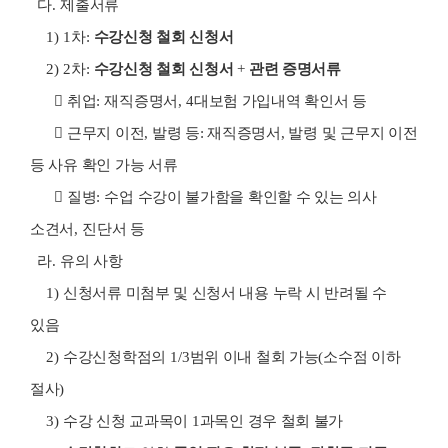
다
.
제출서류
1) 1
차
:
수강신청 철회 신청서
2) 2
차
:
수강신청 철회 신청서
+
관련 증명서류

취업
:
재직증명서
, 4
대보험 가입내역 확인서 등

근무지 이전
,
발령 등
:
재직증명서
,
발령 및 근무지 이전
등 사유 확인 가능 서류

질병
:
수업 수강이 불가함을 확인할 수 있는 의사
소견서
,
진단서 등
라
.
유의 사항
1)
신청서류 미첨부 및 신청서 내용 누락 시 반려될 수
있음
2)
수강신청학점의
1/3
범위 이내 철회 가능
(
소수점 이하
절사
)
3)
수강 신청 교과목이
1
과목인 경우 철회 불가