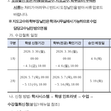
3.
도장날인 또는 서명
(
담당교수
,
지도교수
,
학부장
)
이 누락된
서류
는 처리가 어려우니 반드시 도장날인을 받아 서류 업로드
바랍니다
.
※
지도교수와 학부장 날인은 학과사무실에서 가능하므로 수업
담당교수님만 받으면 됨
가
.
수강철회 일정
구분
학생 신청기간
학부
(
전공
)
확인기간
승인 예정일
2026. 3. 30.(
월
),
2026. 3. 30.(
월
),
1
차
09:00
09:00
4. 9.(
목
)
~ 4. 3.(
금
), 18:00
~ 4. 6.(
월
), 18:00
2026. 5. 7.(
목
), 09:00
2026. 5. 7.(
목
), 09:00
2
차
5. 19.(
화
)
~ 5. 13.(
수
), 18:00
~ 5. 14.(
목
), 18:00
나
.
신청 방법
:
학사시스템
→
학생 인트라넷
→
수업
→
수강철회신청
[
붙임
3
매뉴얼 참조
]