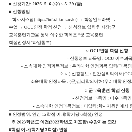
■
신청기간
:
2026. 5. 6.(
수
) ~ 5. 29.(
금
)
■
신청방법
학사시스템
(https://info.hknu.ac.kr)
→
학생인트라넷
→
수업
→
OCU
인정 학점 신청
→
신청정보 입력후 저장
(
군
교육훈련기관을 통해 이수한 과목은
“
군 교육훈련
학점인정서
”
파일첨부
)
○
OCU
인정 학점 신청
-
신청정보 과목명
: OCU
이수과목
-
소속대학 인정과목정보
:
우리대학 인정과목 입력
(
과목
예시
)
신청정보
:
인간심리의이해
(OC
소속대학 인정과목
: (
군
)
심리학의이해
(
우리대학 인정
○
군교육훈련
학점 신청
-
신청정보 과목명
:
이수과목명
-
소속대학 인정과목정보
:
미입력
(
학사지원팀에서 
■
인정범위
:
연간
12
학점 이내
(
학기당
6
학점
)
인정
※
2
023
학년도 이전
(2023
학년도 미포함
)
수강자는
연간
6
학점 이내
(
학기당
3
학점
)
인정