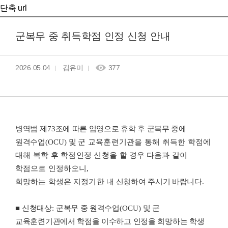
단축 url
군복무 중 취득학점 인정 신청 안내
2026.05.04
김유미
377
병역법 제
73
조에 따른 입영으로 휴학 후 군복무 중에
원격수업
(OCU)
및
군 교육훈련기관을 통해 취득한 학점에
대해 복학 후 학점인정 신청을
할 경우 다음과
같이
학점으로 인정하오니
,
희망하는 학생은 지정기한 내
신청하여 주시기 바랍니다
.
■
신청대상
:
군복무 중 원격수업
(OCU)
및 군
교육훈련기관에서 학점을 이수하고 인정을 희망하는 학생