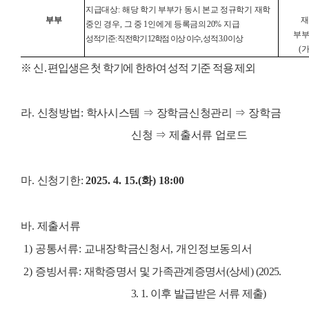
지급대상
:
해당 학기 부부가 동시 본교 정규학기 재학
부부
재
중인 경우
,
그 중
1
인에게
등록금의
20%
지급
부부
성적기준
:
직전학기
12
학점 이상 이수
,
성적
3.0
이상
(
※
신
․
편입생은 첫 학기에 한하여 성적 기준 적용 제외
라
.
신청방법
:
학사시스템
⇒
장학금신청관리
⇒
장학금
신청
⇒
제출서류 업로드
마
.
신청기한
:
2025. 4. 15.(
화
) 18:00
바
.
제출서류
1)
공통서류
:
교내장학금신청서
,
개인정보동의서
2)
증빙서류
:
재학증명서 및 가족관계증명서
(
상세
)
(2025.
3. 1.
이후 발급받은 서류 제출
)