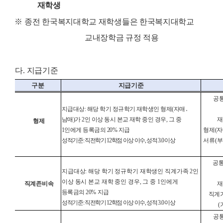
재학생
※
종전 한국복지대학교 재학생들은 한국복지대학교
교내장학금 규정 적용
다
.
지급기준
구분
지급기준
공
지급대상
:
해당 학기 정규학기 재학생인 형제
(
자매
․
남매
)
가
2
인 이상 동시 본교 재학 중인 경우
,
그 중
재
형제
1
인에게 등록금의
20%
지급
형제
(
자
성적기준
:
직전학기
12
학점 이상 이수
,
성적
3.0
이상
서류
(
부
공
지급대상
:
해당 학기 정규학기 재학생인 직계가족
2
인
이상 동시 본교 재학 중인 경우
,
그 중
1
인에게
직계존비속
재
등록금의
20%
지급
직계가
성적기준
:
직전학기
12
학점 이상 이수
,
성적
3.0
이상
(
공