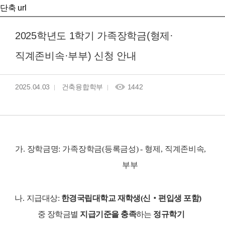
단축 url
2025학년도 1학기 가족장학금(형제·
직계존비속·부부) 신청 안내
2025.04.03
건축융합학부
1442
가
.
장학금명
:
가족장학금
(
등록금성
)
-
형제
,
직계존비속
,
부부
나
.
지급대상
:
한경국립대학교 재학생
(
신
‧
편입생 포함
)
중 장학금별
지급기준을 충족
하는
정규학기