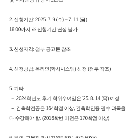
2.
신청기간
: 2025. 7. 9.(
수
) ~ 7. 11.(
금
)
18:00
까지
※
신청기간
연장
불가
3.
신청자격
:
첨부
공고문
참조
4.
신청방법
:
온라인
(
학사시스템
)
신청
(
첨부
참조
)
5.
기타
－ 2024
학년도
후기
학위수여일은
'25. 8. 14.(
목
)
예정
－ 건축학전공은 164학점 이상, 건축학인증 필수 과목을
다 수강해야 함. (2016학번 이전은 170학점 이상)
6.
문의
: 교무과 학사지원팀(031-670-5035)