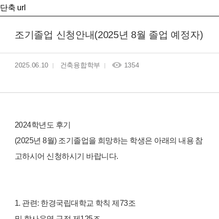
단축 url
조기졸업 신청안내(2025년 8월 졸업 예정자)
2025.06.10
건축융합학부
1354
2024
학년도
후기
(2025
년
8
월
)
조기졸업을
희망하는
학생은
아래의
내용
참
고하시어
신청하시기
바랍니다
.
1.
관련
:
한경국립대학교
학칙
제
73
조
및
학사운영
규정
제
125
조