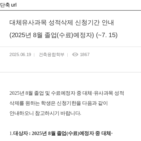
단축 url
대체유사과목 성적삭제 신청기간 안내
(2025년 8월 졸업(수료)예정자) (~7. 15)
2025.06.19
건축융합학부
1867
2025
년
8
월 졸업 및 수료예정자 중 대체
·
유사과목 성적
삭제를 원하는 학생은 신청기한을 다음과 같이
안내하오니 참고하시기 바랍니다
.
1.
대상자
: 2025
년
8
월 졸업
(
수료
)
예정자
중
대체
·