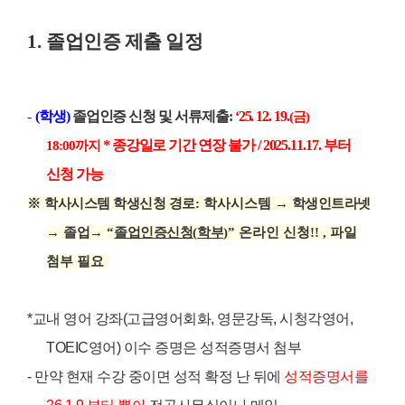
1.
졸업인증 제출 일정
-
(
학생
)
졸업인증 신청 및 서류제출
:
‘25. 12. 19.
(
금
)
*
종강일로 기간 연장 불가 / 2025.11.17. 부터
18:00
까지
신청 가능
※
학사시스템 학생신청 경로
: 학사시스템 →
학생인트라넷
→
졸업
→
“
졸업인증신청
(
학부
)
” 온라인 신청!! , 파일
첨부 필요
*교내 영어 강좌(고급영어회화, 영문강독, 시청각영어,
TOEIC영어) 이수 증명은 성적증명서 첨부
- 만약 현재 수강 중이면 성적 확정 난 뒤에
성적증명서를