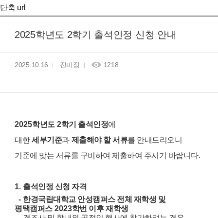
단축 url
2025학년도 2학기 출석인정 신청 안내
2025.10.16
진미정
1218
2025
학년도
2
학기 출석인정
에
대한
세부기준
과
제출해야 할 서류
를 안내드리오니
기준에 맞는 서류를 구비하여
제출하여 주시기 바랍니다
.
1.
출석인정 신청 자격
-
한경국립대학교 안성캠퍼스 전체 재학생 및
평택캠퍼스
2023
학번 이후
재학생
-
경조사 및 학내외 공적인 행사에 참가하려는 경우