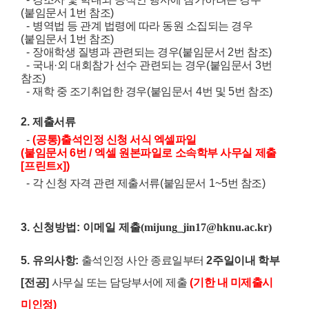
(
붙임문서
1
번 참조
)
-
병역법 등 관계 법령에 따라 동원 소집되는 경우
(
붙임문서
1
번 참조
)
-
장애학생 질병과 관련되는 경우
(
붙임문서
2
번 참조
)
-
국내
·
외 대회참가 선수 관련되는 경우
(
붙임문서
3
번
참조
)
-
재학 중 조기취업한 경우
(
붙임문서
4
번 및
5
번 참조
)
2.
제출서류
-
(
공통
)
출석인정 신청 서식 엑셀파일
(
붙임문서
6
번
/
엑셀
원본파일로
소속학부 사무실
제출
[
프린트
x])
-
각 신청 자격 관련 제출서류
(
붙임문서
1~5
번 참조
)
3. 신청방법:
이메일 제출(mijung_jin17@hknu.ac.kr)
5.
유의사항
:
출석인정 사안
종료일부터
2
주일이내
학부
[
전공
]
사무실 또는 담당부서에 제출
(
기한 내 미제출시
미인정
)