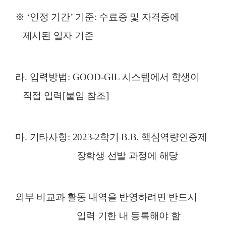
※
‘
인정 기간
’
기준
:
수료증 및 자격증에
제시된 일자 기준
라
.
입력방법
: GOOD-GIL
시스템에서 학생이
직접 입력
[
붙임 참조
]
마
.
기타사항
:
2023-2
학기
B.B.
핵심역량인증제
장학생 선발 과정에 해당
외부 비교과 활동
내역을 반영하려면 반드시
입력 기한 내 등록해야 함