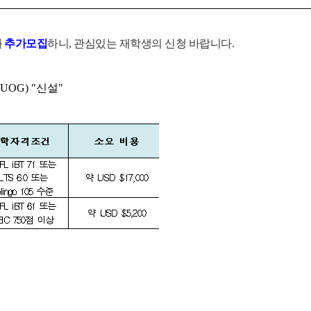
를
추가
모집
하니, 관심있는 재학생의 신청 바랍니다.
U
O
G
)
"
신
설
"