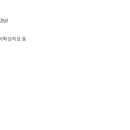
ZPo9
어학성적표 등