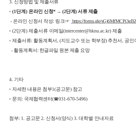
3.
신청방법 및 제출서류
◦
(1단계)
온라인 신청* → (2단계) 서류 제출
-
온라인 신청서 작성
: 링크☞
https://forms.gle/sGj6MfMCPi3gB
◦ (2단계) 제출서류
이메일
(intercenter@hknu.ac.kr)
제출
◦
제출서류
:
활동계획서
, (
지도교수 또는 학부장) 추천서
, 공인
- 활동계획서: 한글파일 원본 제출 요망
4.
기타
◦
자세한 내용은 첨부
1(
공고문
)
참고
◦
문의
:
국제협력센터
(
☎
031-670-5496)
첨부
: 1.
공고문
2.
신청서
(
양식
) 3. 대학별 안내자료