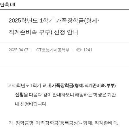
단축 url
2025학년도 1학기 가족장학금(형제·
직계존비속·부부) 신청 안내
2025.04.07
ICT로봇기계공학부
1241
2025
학년도
1
학기
교내 가족장학금
(
형제
․
직계존비속
․
부부
)
신청
을 다음과 같이 안내하오니 해당하는 학생은 기간
내 신청바랍니다.
가
.
장학금명
:
가족장학금
(
등록금성
)
-
형제
,
직계존비속
,