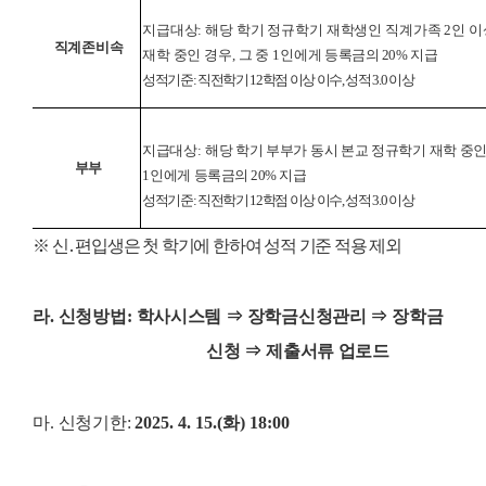
지급대상
:
해당 학기 정규학기 재학생인 직계가족
2
인 이
직계존비속
재학 중인 경우
,
그 중
1
인에게
등록금의
20%
지급
성적기준
:
직전학기
12
학점 이상 이수
,
성적
3.0
이상
지급대상
:
해당 학기 부부가 동시 본교 정규학기 재학 중인
부부
1
인에게
등록금의
20%
지급
성적기준
:
직전학기
12
학점 이상 이수
,
성적
3.0
이상
※
신
․
편입생은 첫 학기에 한하여 성적 기준 적용 제외
라
.
신청방법
:
학사시스템
⇒
장학금신청관리
⇒
장학금
신청
⇒
제출서류 업로드
마
.
신청기한
:
2025. 4. 15.(
화
) 18:00