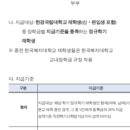
부부
나
.
지급대상
:
한경국립대학교 재학생
(
신
‧
편입생 포함
)
중 장학금별
지급기준을 충족
하는
정규학기
재학생
※
종전 한국복지대학교 재학생들은 한국복지대학교
교내장학금 규정 적용
다
.
지급기준
구분
지급기준
지급대상
:
해당 학기 정규학기 재학생인 형제
(
자매
․
남매
)
형제
본교 재학 중인 경우
,
그 중
1
인에게 등록금의
20%
지급
성적기준
:
직전학기
12
학점 이상 이수
,
성적
3.0
이상