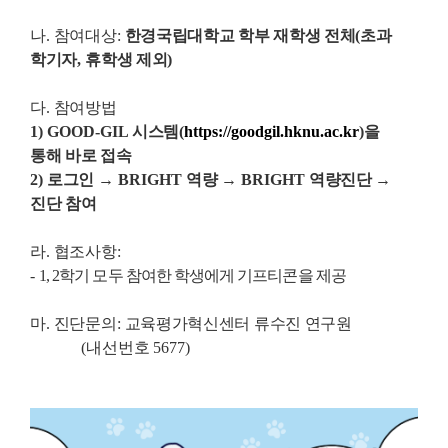
나
.
참여대상
:
한경국립대학교 학부 재학생 전체
(
초과
학기자
,
휴학생 제외
)
다
.
참여방법
1) GOOD-GIL
시스템
(
https://goodgil.hknu.ac.kr
)
을
통해 바로 접속
2)
로그인
→
BRIGHT
역량
→
BRIGHT
역량진단
→
진단 참여
라
.
협조사항
:
-
1, 2
학기 모두 참여한 학생에게 기프티콘을 제공
마
.
진단문의
:
교육평가혁신센터 류수진 연구원
(
내선번호
5677)