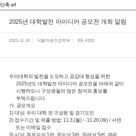
단축 url
2025년 대학발전 아이디어 공모전 개최 알림
2025.11.10
식물자원조경학부
4320
우리대학의 발전을 도모하고 공감대 형성을 위한
2025
년도 대학발전
아이디어 공모전을 아래와 같이
시행하오니 구성원들의 많은 참여와 홍보를
부탁드립니다
.
가
.
공모개요
1)
대상
:
우리 대학 전 구성원 및 경기도민
2)
접수기간 및 제출 방법
: 11.3.
(
월
) ~ 11.20.(
목
) /
서면
또는 이메일 접수
3)
시상
:
최우수상
1
편
,
우수상
3
편
,
장려상
5
편
,
격려