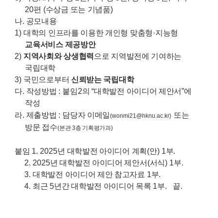
20
편
(
수상금 또는 기념품
)
나
.
공모내용
1)
대학의 인프라를 이용한 개인형 맞춤형
·
지능형
교육서비스 제공방안
2)
지역사회와 상생협력
으로 지역발전에 기여하는
국립대학
3)
국민으로부터
신뢰받는 국립대학
다
.
작성방법
:
붙임
2
의
“
대학발전 아이디어 제안서
”
에
작성
라
.
제출방법
:
담당자 이메일
또는
(wonmi21@hknu.ac.kr)
방문 접수
(
본관
3
층 기획평가과
)
붙임
1. 2025
년 대학발전 아이디어 계획
(
안
) 1
부
.
2. 2025
년 대학발전 아이디어 제안서
(
서식
) 1
부
.
3.
대학발전 아이디어 제안 참고자료
1
부
.
4.
최근
5
년간 대학발전 아이디어 목록
1
부
.
끝
.