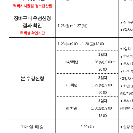
※
학사지원팀
,
정보전산원
장바구니 우선신청
∎
장바구
결과 확인
1. 26.(
월
) ~ 1. 27.(
화
)
∎
(
학사
※
학생 확인기간
1. 28.(
수
) 9:00
∼
1. 30.(
금
) 18:00
<1
일차
~
1
일차
∎
학년 
1, 4, 5
학년
1. 28.(
수
), 9:00 ~
∎
주
/
야 
20:00
∎
타 학
2
일차
본 수강신청
<3
일차
>
2, 3
학년
1. 29.(
목
), 9:00 ~
∎
학년 
20:00
(
개설전공에서
3
일차
∎
주
/
야 
전 학년
1. 30.(
금
), 9:00 ~
(
본인이
18:00
1
차 설
·
폐강
2. 10.(
화
)
∎
설강 