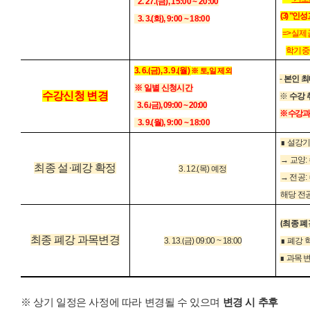
2. 27.(
금
), 15:00 ~ 20:00
(3) "
3. 3.(
화
), 9:00 ~ 18:00
=> 실제
학기 중
3. 6.(
금
), 3. 9.(
월
)
※
토
,
일 제외
-
본인
최
※
일별 신청시간
수강신청 변경
※
수강 
3. 6.(
금
), 09:00 ~ 20:00
※ 수강과
3. 9.(
월
), 9:00 ~ 18:00
∎
설강
→
교양
:
최종 설
·
폐강 확정
3. 12.(
목
)
예정
→
전공
:
해당 전
(
최종 폐
최종 폐강 과목변경
3. 13.(
금
) 09:00 ~ 18:00
∎
폐강 
∎
과목 변
※
상기 일정은 사정에 따라 변경될 수 있으며
변경 시 추후