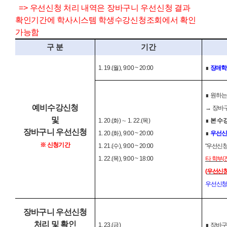
=> 우선신청 처리 내역은 장바구니 우선신청 결과
확인기간에 학사시스템 학생수강신청조회에서 확인
가능함
구 분
기간
1. 19.(
월
), 9:00 ~ 20:00
∎
장애학
∎
원하는
예비수강신청
→
장바구
및
1. 20.(
화
)
∼
1. 22.(
목
)
∎
본 수
장바구니 우선신청
1. 20.(
화
), 9:00 ~ 20:00
∎
우선
※
신청기간
1. 21.(
수
), 9:00 ~ 20:00
“
우선신
1. 22.(
목
), 9:00 ~ 18:00
타 학부
(
(
우선신청
우선신청
장바구니 우선신청
처리 및 확인
1. 23.(
금
)
∎
장바구