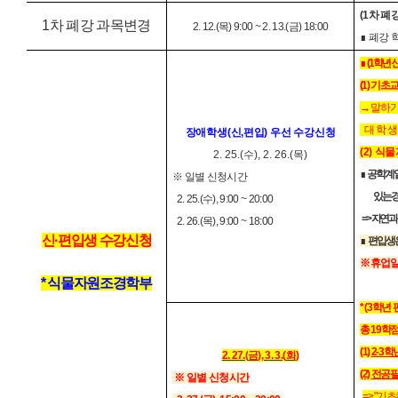
(1
차 폐
1
차 폐강 과목변경
2. 12.(
목
) 9:00 ~ 2. 13.(
금
) 18:00
∎
폐강 
∎
(1학년
신
(1) 기
→
말하
대학
장애학생
(
신,
편입
)
우선 수강신청
(2) 식
2. 25.(
수
), 2. 26.(
목
)
∎
공학계열
※
일별 신청시간
있는 
2. 25.(
수
), 9:00 ~ 20:00
=> 자연
2. 26.(
목
), 9:00 ~ 18:00
신
·
편입생 수강신청
∎
편입생
※
휴업
* 식물자원조경학부
* (3학년
총 19학점
(1)
2-3
2. 27.(
금
), 3. 3.(
화
)
(2)
전공필
※
일별 신청시간
=>
"기초