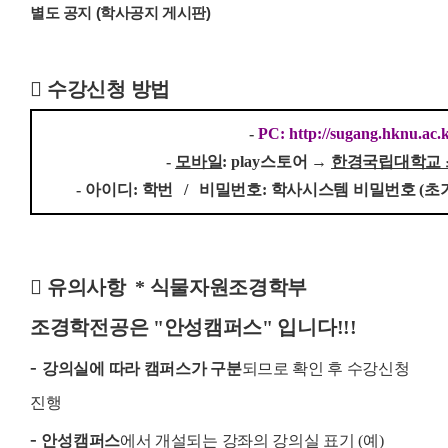
별도 공지
(
학사공지 게시판
)

수강신청 방법
-
PC: http://sugang.hknu.ac.
-
모바일
: play
스토어
→
한경국립대학교
-
아이디
:
학번 / 비밀번호
:
학사시스템 비밀번호 (초

유의사항 * 식물자원조경학부
조경학전공은 "안성캠퍼스" 입니다!!!
-
강의실에 따라 캠퍼스가 구분
되므로 확인 후 수강신청
진행
-
안성캠퍼스
에서 개설되는 강좌의 강의실 표기 (예
)