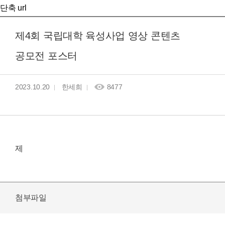
단축 url
제4회 국립대학 육성사업 영상 콘텐츠
공모전 포스터
2023.10.20
한세희
8477
제
첨부파일