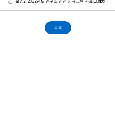
붙임2. 2022년도 연구실 안전 신규교육 자료[1].pptx