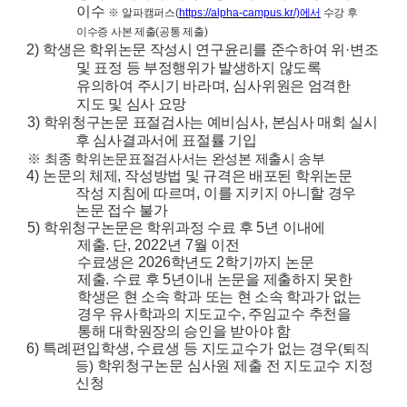
이수
※
알파캠퍼스
(
https://alpha-campus.kr/)
에서
수강 후
이수증 사본 제출
(
공통 제출
)
2)
학생은 학위논문 작성시 연구윤리를 준수하여 위
·
변조
및 표정 등 부정행위가 발생하지 않도록
유의하여 주시기 바라며
,
심사위원은 엄격한
지도 및 심사 요망
3)
학위청구논문 표절검사는 예비심사
,
본심사 매회 실시
후 심사결과서에 표절률 기입
※
최종 학위논문표절검사서는 완성본 제출시 송부
4)
논문의 체제
,
작성방법 및 규격은 배포된 학위논문
작성 지침에 따르며
,
이를 지키지 아니할 경우
논문 접수 불가
5)
학위청구논문은 학위과정 수료 후
5
년 이내에
제출
.
단
, 2022
년
7
월 이전
수료생은
2026
학년도
2
학기까지 논문
제출
.
수료 후
5
년이내 논문을 제출하지 못한
학생은 현
소속 학과 또는 현 소속 학과가 없는
경우 유사학과의 지도교수
,
주임교수 추천을
통
해 대학원장의 승인을 받아야 함
6)
특례편입학생
,
수료생 등 지도교수가 없는 경우
(
퇴직
학위청구논문 심사원 제출 전
지도교수 지정
등
)
신청