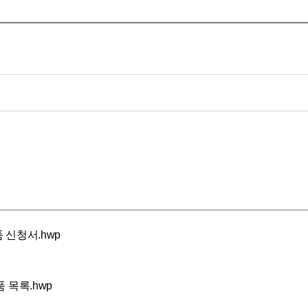
 신청서.hwp
 목록.hwp