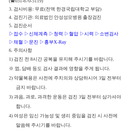
(
☎
031-670-5119)
3.
검사비용
:
무료
(
전액 한경국립대학교 부담
)
4.
검진기관
:
의료법인 안성성모병원 출장검진
5.
검진순서
▷
접수
▷
신체계측
▷
청력
▷
혈압
▷
시력
▷
소변검사
▷
채혈
▷
문진
▷
흉부
X-Ray
6.
주의사항
1)
검진 전
8
시간 공복을 유지해 주시기를 바랍니다
.
※
껌
,
담배 등도 검사 결과에 영향을 주게 됩니다
.
2)
약물복용은 사전에 주치의와 상담하시어
3
일 전부터
금지 바랍니다
.
3)
과음
,
과로
,
과격한 운동은 검진
3
일 전부터 삼가셔야
합니다
.
4)
여성은 임신 가능성 및 생리 중임을 검진 시 사전에
말씀해 주시기를 바랍니다
.