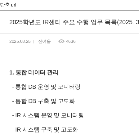
단축 url
2025학년도 IR센터 주요 수행 업무 목록(2025. 3.~ 
2025.03.25
신여울
4636
1.
통
합
데
이
터
관
리
- 통합 DB 운영 및 모니터링
- 통합 DB 구축 및 고도화
- IR 시스템 운영 및 모니터링
- IR 시스템 구축 및 고도화