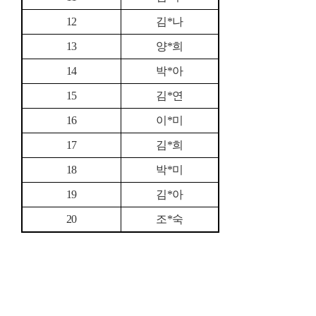
12
김*나
13
양*희
14
박*아
15
김*연
16
이*미
17
김*희
18
박*미
19
김*아
20
조*숙