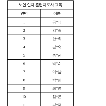
노인 인지 훈련지도사 교육
연번
이름
1
공*식
2
김*숙
3
한*희
4
김*숙
5
홍*선
6
박*순
7
이*남
8
박*민
9
최*영
10
김*은
11
김*주