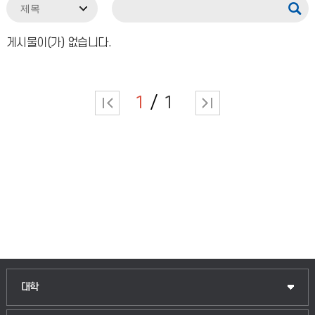
게시물이(가) 없습니다.
1
1
인문융합공공인재학부
대학