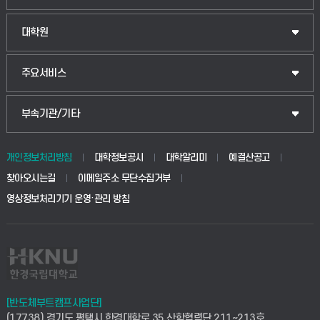
법경영학부
일반대학원
대학원
웰니스산업융합학부
산업대학원
입학안내
주요서비스
식물자원조경학부
공공정책대학원
웹메일
중앙도서관
부속기관/기타
동물생명융합학부
경영대학원
학사시스템(학부)
학생생활관(안성)
개인정보처리방침
대학정보공시
대학알리미
예결산공고
생명공학부
찾아오시는길
이메일주소 무단수집거부
교육대학원
학사시스템(전문학사 및 전공심화)
학생생활관(평택)
영상정보처리기기 운영·관리 방침
건설환경공학부
사이버캠퍼스(학부)
발전기금
사회안전시스템공학부
사이버캠퍼스(전문학사 및 전공심화)
산학협력단
식품생명화학공학부
시설바로처리서비스
취업지원센터
[반도체부트캠프사업단]
(17738) 경기도 평택시 한경대학로 35 산학협력단 211~213호