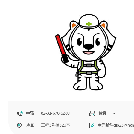
82-31-670-5280
-
电话
传真
工程3号楼320室
clip23@hkn
地点
电子邮件