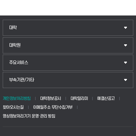
인문융합공공인재학부
대학
법경영학부
일반대학원
대학원
웰니스산업융합학부
산업대학원
입학안내
주요서비스
식물자원조경학부
공공정책대학원
웹메일
중앙도서관
부속기관/기타
동물생명융합학부
경영대학원
학사시스템(학부)
학생생활관(안성)
개인정보처리방침
대학정보공시
대학알리미
예결산공고
생명공학부
찾아오시는길
이메일주소 무단수집거부
교육대학원
학사시스템(전문학사 및 전공심화)
학생생활관(평택)
영상정보처리기기 운영·관리 방침
건설환경공학부
사이버캠퍼스(학부)
발전기금