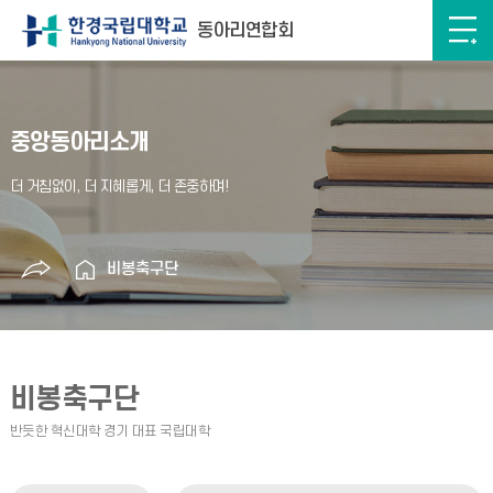
동아리연합회
중앙동아리소개
비봉축구단
비봉축구단