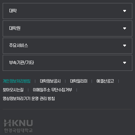
인문융합공공인재학부
대학
법경영학부
일반대학원
대학원
웰니스산업융합학부
산업대학원
입학안내
주요서비스
식물자원조경학부
공공정책대학원
웹메일
중앙도서관
부속기관/기타
동물생명융합학부
경영대학원
학사시스템(학부)
학생생활관(안성)
개인정보처리방침
대학정보공시
대학알리미
예결산공고
생명공학부
찾아오시는길
이메일주소 무단수집거부
교육대학원
학사시스템(전문학사 및 전공심화)
학생생활관(평택)
영상정보처리기기 운영·관리 방침
건설환경공학부
사이버캠퍼스(학부)
발전기금
사회안전시스템공학부
사이버캠퍼스(전문학사 및 전공심화)
산학협력단