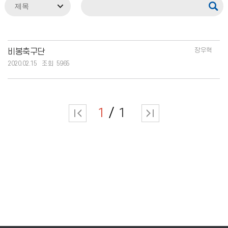
장우혁
비봉축구단
2020.02.15
5965
1
1