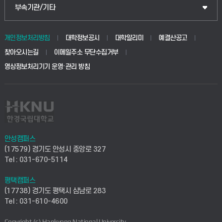
공공정책대학원
웹메일
중앙도서관
부속기관/기타
동물생명융합학부
경영대학원
학사시스템(학부)
학생생활관(안성)
개인정보처리방침
대학정보공시
대학알리미
예결산공고
생명공학부
찾아오시는길
이메일주소 무단수집거부
교육대학원
학사시스템(전문학사 및 전공심화)
학생생활관(평택)
영상정보처리기기 운영·관리 방침
건설환경공학부
사이버캠퍼스(학부)
발전기금
사회안전시스템공학부
사이버캠퍼스(전문학사 및 전공심화)
산학협력단
식품생명화학공학부
시설바로처리서비스
취업지원센터
안성캠퍼스
(17579) 경기도 안성시 중앙로 327
컴퓨터응용수학부
연구실안전관리시스템
Tel : 031-670-5114
창업지원센터
ICT로봇기계공학부
평택캠퍼스
산학연구관리시스템
현장실습지원센터
(17738) 경기도 평택시 삼남로 283
Tel : 031-610-4600
전자전기공학부
찾아오시는길(안성)
평생교육원
Copyright (c) Hankyong National University.