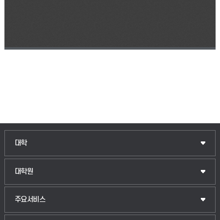
인문융합공공인재학부
대학
법경영학부
일반대학원
대학원
웰니스산업융합학부
산업대학원
입학안내
주요서비스
식물자원조경학부