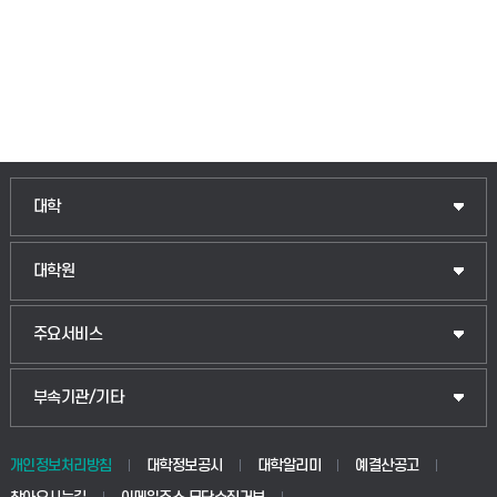
인문융합공공인재학부
대학
법경영학부
일반대학원
대학원
웰니스산업융합학부
산업대학원
입학안내
주요서비스
식물자원조경학부
공공정책대학원
웹메일
중앙도서관
부속기관/기타
동물생명융합학부
경영대학원
학사시스템(학부)
학생생활관(안성)
개인정보처리방침
대학정보공시
대학알리미
예결산공고
생명공학부