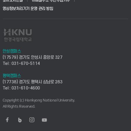
찾아오시는길
이메일주소 무단수집거부
교육대학원
학사시스템(전문학사 및 전공심화)
학생생활관(평택)
영상정보처리기기 운영·관리 방침
건설환경공학부
사이버캠퍼스(학부)
발전기금
사회안전시스템공학부
사이버캠퍼스(전문학사 및 전공심화)
산학협력단
식품생명화학공학부
시설바로처리서비스
취업지원센터
안성캠퍼스
(17579) 경기도 안성시 중앙로 327
컴퓨터응용수학부
연구실안전관리시스템
Tel : 031-670-5114
창업지원센터
ICT로봇기계공학부
평택캠퍼스
산학연구관리시스템
현장실습지원센터
(17738) 경기도 평택시 삼남로 283
Tel : 031-610-4600
전자전기공학부
찾아오시는길(안성)
평생교육원
Copyright (c) Hankyong National University.
디자인건축융합학부
All Rights Reserved.
찾아오시는길(평택)
정보전산원
AI융합학부
통학버스안내(안성)
UD메이커스페이스