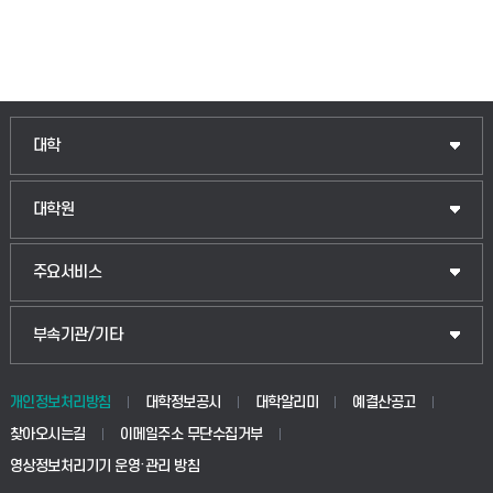
인문융합공공인재학부
대학
법경영학부
일반대학원
대학원
웰니스산업융합학부
산업대학원
입학안내
주요서비스
식물자원조경학부
공공정책대학원
웹메일
중앙도서관
부속기관/기타
동물생명융합학부
경영대학원
학사시스템(학부)
학생생활관(안성)
개인정보처리방침
대학정보공시
대학알리미
예결산공고
생명공학부
찾아오시는길
이메일주소 무단수집거부
교육대학원
학사시스템(전문학사 및 전공심화)
학생생활관(평택)
영상정보처리기기 운영·관리 방침
건설환경공학부