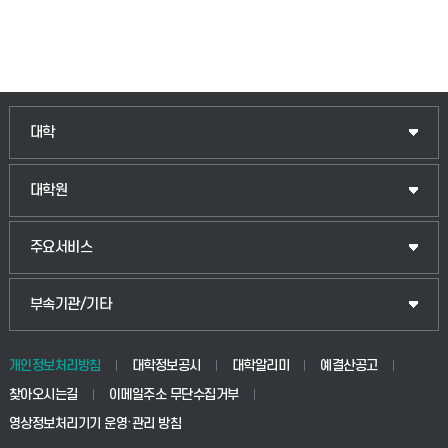
인문융합공공인재학부
대학
법경영학부
일반대학원
대학원
웰니스산업융합학부
산업대학원
입학안내
주요서비스
식물자원조경학부
공공정책대학원
웹메일
중앙도서관
부속기관/기타
동물생명융합학부
경영대학원
학사시스템(학부)
학생생활관(안성)
개인정보처리방침
대학정보공시
대학알리미
예결산공고
생명공학부
찾아오시는길
이메일주소 무단수집거부
교육대학원
학사시스템(전문학사 및 전공심화)
학생생활관(평택)
영상정보처리기기 운영·관리 방침
건설환경공학부