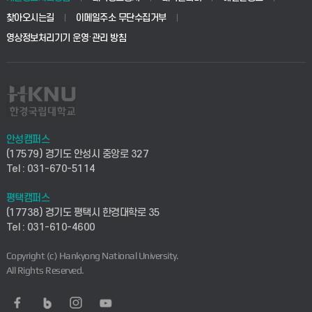
생명공학부
찾아오시는길
이메일주소 무단수집거부
교육대학원
학사시스템(전문학사 및 전공심화)
학생생활관(평택)
영상정보처리기기 운영·관리 방침
건설환경공학부
사이버캠퍼스(학부)
발전기금
사회안전시스템공학부
사이버캠퍼스(전문학사 및 전공심화)
산학협력단
식품생명화학공학부
시설바로처리서비스
취업지원센터
안성캠퍼스
(17579) 경기도 안성시 중앙로 327
컴퓨터응용수학부
연구실안전관리시스템
Tel : 031-670-5114
창업지원센터
ICT로봇기계공학부
평택캠퍼스
산학연구관리시스템
현장실습지원센터
(17738) 경기도 평택시 한경대학로 35
Tel : 031-610-4600
전자전기공학부
찾아오시는길(안성)
평생교육원
Copyright (c) Hankyong National University.
디자인건축융합학부
All Rights Reserved.
찾아오시는길(평택)
정보전산원
AI융합학부