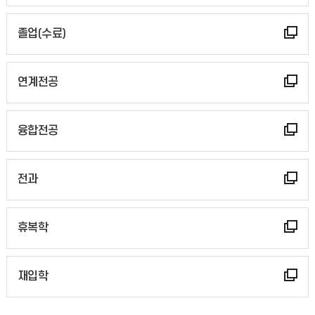
졸업(수료)
연계전공
융합전공
전과
휴복학
재입학