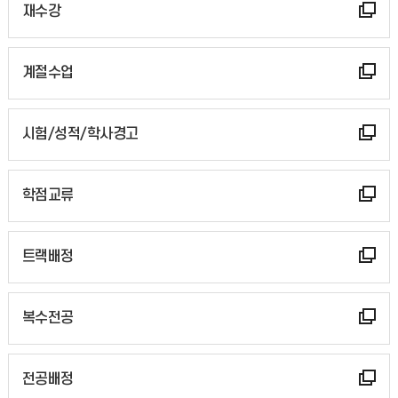
재수강
계절수업
시험/성적/학사경고
학점교류
트랙배정
복수전공
전공배정