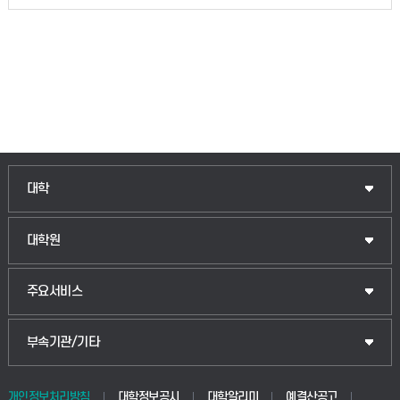
인문융합공공인재학부
대학
법경영학부
일반대학원
대학원
웰니스산업융합학부
산업대학원
입학안내
주요서비스
식물자원조경학부
공공정책대학원
웹메일
중앙도서관
부속기관/기타
동물생명융합학부
경영대학원
학사시스템(학부)
학생생활관(안성)
개인정보처리방침
대학정보공시
대학알리미
예결산공고