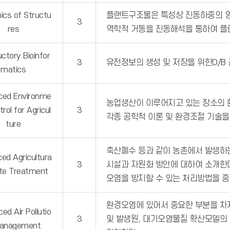
cs of Structu
플랜트구조물은 특성상 진동하중의 영
3
res
역학적 거동을 진동해석을 통하여 플
uctory Bioinfor
3
유전정보의 생성 및 저장을 위한D/B
matics
ced Environme
농업생산이 이루어지고 있는 장소의 
rol for Agricul
3
각종 공학적 이론 및 환경조절 기술을
ture
축산폐수 등과 같이 농촌에서 발생하
ed Agricultura
3
시설과 자원화 방안에 대하여 소개한다
te Treatment
오염을 방지할 수 있는 처리방법을 중
환경오염에 있어서 중요한 부분을 차
ed Air Pollutio
3
및 발생원, 대기오염물질 확산모델의
anagement