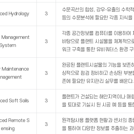
수문곡선의 합성, 강우-유출의 수학적
ced Hydrology
3
등의 수문분석에 필요한 각종 지식을
각종 공간정보를 컴퓨터를 이용하여 체
ty Management
3
바탕으로 플랜트 시설물을 체계적으로 
System
워크 구축을 통한 유비쿼터스 환경 구
완공된 플랜트시설물의 기능을 보존하
ty Maintenance
3
상적으로 점검 정비하고 손상된 부분
nagement
존에 필요한 유지관리 실무를 배운다.
플랜트가 건설되는 해안지역이나 매립
ed Soft Soils
3
을 토대로 기실시 된 시공 예 등을 통
ced Remote S
원격탐사용 플랫폼 현황과 센서의 종
3
ensing
을 통하여 다양한 정보를 추출하는 과