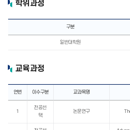
학위과정
구분
일반대학원
교육과정
연번
이수구분
교과목명
전공선
1
논문연구
Th
택