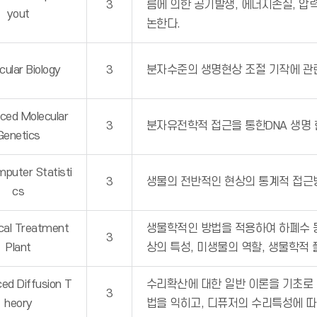
3
름에 의한 공기발생, 에너지손실, 압
yout
논한다.
cular Biology
3
분자수준의 생명현상 조절 기작에 관
ced Molecular
3
분자유전학적 접근을 통한DNA 생명 
Genetics
mputer Statisti
3
생물의 전반적인 현상의 통계적 접근
cs
ical Treatment
생물학적인 방법을 적용하여 하폐수 
3
Plant
상의 특성, 미생물의 역할, 생물학적 
ed Diffusion T
수리확산에 대한 일반 이론을 기초로
3
heory
법을 익히고, 디퓨저의 수리특성에 따