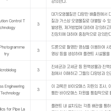
강의한다.
대기오염물질은 다양한 배출원에서 
lution Control T
질과 가스상 오염물질로 대별할 수 
3
chnology
발생원, 제거방법에 대하여 강의하고
진장치에 대하여 중점적으로 강의한
 Photogramme
드론으로 촬영한 영상을 이용하여 사
3
try
영상 등을 생성하여 플랜트 시설물을 
진세균과 고세균 등 원핵생물과 진핵생
icrobiolog
3
점에서 이해하고 그들의 다양성과 인
s Engineering
이 과목은 바이오매스 자원의 조사, 
3
 Technology
통한 바이오매스 자원을 통합적으로 활
플랜트 내 설치되는 각종 배관을 통하
ics for Pipe La