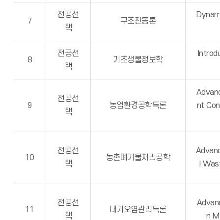
전공선
Dynami
7
구조진동론
택
전공선
Introd
8
기초생물정보학
택
Advan
전공선
9
농업환경공학특론
nt Cont
택
전공선
Advanc
10
농촌폐기물처리공학
택
l Was
전공선
Advanc
11
대기오염관리특론
택
n M