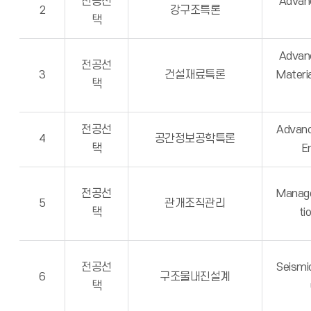
전공선
Advanc
2
강구조특론
택
Advanc
전공선
3
건설재료특론
Materia
택
전공선
Advan
4
공간정보공학특론
택
E
전공선
Manage
5
관개조직관리
택
ti
전공선
Seismi
6
구조물내진설계
택