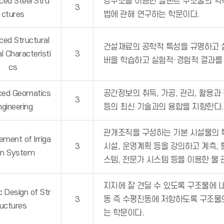
ed Steel Stru
강구조를 이용한 플랜트 구조물의 역
3
ctures
법에 관해 연구하는 학문이다.
ed Structural
건설재료의 공학적 특성을 규명하고 설
l Characteristi
3
버을 학습하고 실험적·경험적 결과를
cs
ced Geomatics
공간정보의 취득, 가공, 관리, 활용과
3
ngineering
등의 최신 기술과의 융합을 지향한다.
관개조직을 구성하는 기본 시설물의 
ment of Irriga
3
시설, 운영계획 등을 강의하고 계측,
on System
스템, 전문가 시스템 등을 이용한 물
지지에 잘 견딜 수 있도록 구조물에 
c Design of Str
3
동 즉 수평진동에 저항하도록 구조물
uctures
는 학문이다.