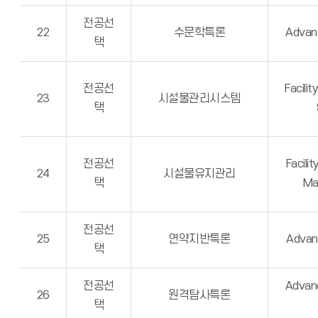
전공선
22
수문학특론
Advan
택
전공선
Facili
23
시설물관리시스템
택
전공선
Facili
24
시설물유지관리
택
Ma
전공선
25
연약지반특론
Advanc
택
전공선
Advan
26
원격탐사특론
택