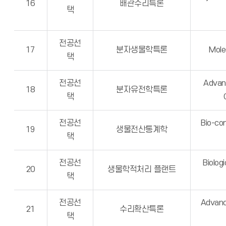
16
배관수리특론
택
전공선
17
분자생물학특론
Mole
택
전공선
Advan
18
분자유전학특론
택
전공선
Bio-co
19
생물전산통계학
택
전공선
Biolog
20
생물학적처리 플랜트
택
전공선
Advanc
21
수리확산특론
택