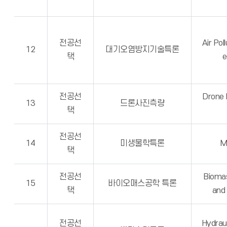
전공선
Air Pol
12
대기오염방지기술특론
택
e
전공선
Drone
13
드론사진측량
택
전공선
14
미생물학특론
M
택
전공선
Biomas
15
바이오매스공학 특론
택
and
전공선
Hydraul