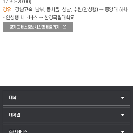
17:30-20:00)
경유
: 강남고속, 남부, 동서울, 성남, 수원(안성행) → 중앙대 하차
- 안성행 시내버스 → 한경국립대학교
경기도 버스정보시스템 바로가기
인문융합공공인재학부
대학
법경영학부
일반대학원
대학원
웰니스산업융합학부
산업대학원
입학안내
주요서비스